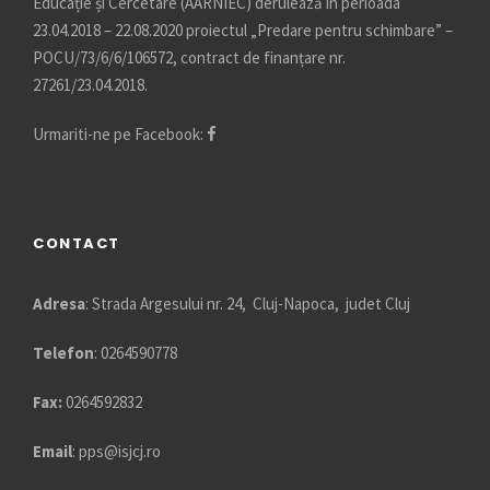
Educație și Cercetare (AARNIEC) derulează în perioada
23.04.2018 – 22.08.2020 proiectul „Predare pentru schimbare” –
POCU/73/6/6/106572, contract de finanțare nr.
27261/23.04.2018.
Urmariti-ne pe Facebook:
CONTACT
Adresa
: Strada Argesului nr. 24, Cluj-Napoca, judet Cluj
Telefon
: 0264590778
Fax:
0264592832
Email
:
pps@isjcj.ro